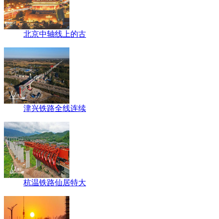
北京中轴线上的古
津兴铁路全线连续
杭温铁路仙居特大