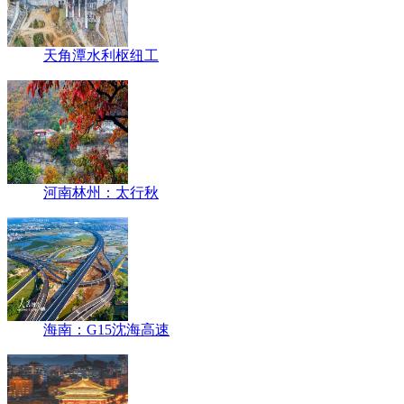
天角潭水利枢纽工
河南林州：太行秋
海南：G15沈海高速