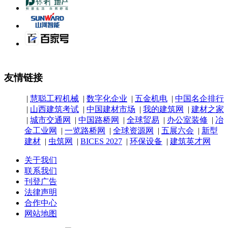
友情链接
|
慧聪工程机械
|
数字化企业
|
五金机电
|
中国名企排行
|
山西建筑考试
|
中国建材市场
|
我的建筑网
|
建材之家
|
城市交通网
|
中国路桥网
|
全球贸易
|
办公室装修
|
冶
金工业网
|
一览路桥网
|
全球资源网
|
五展六会
|
新型
建材
|
虫筑网
|
BICES 2027
|
环保设备
|
建筑英才网
关于我们
联系我们
刊登广告
法律声明
合作中心
网站地图