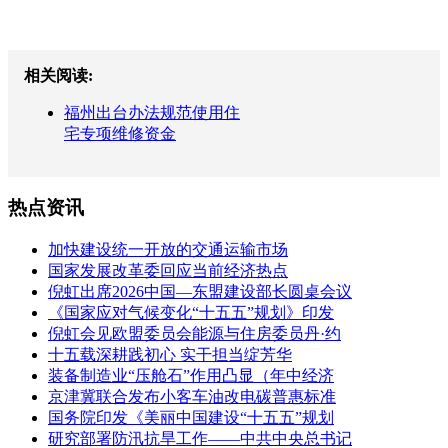
相关阅读:
福州出台办法规范使用住
宅专项维修资金
热点资讯
加快建设统一开放的交通运输市场
国家发展改革委回应当前经济热点
倪虹出席2026中国—东盟建设部长圆桌会议
《国家应对气候变化“十五五”规划》印发
倪虹会见欧盟委员会能源与住房委员丹·约
十五载深耕践初心 实干担当绽芳华
装备制造业“压舱石”作用凸显（年中经济
京津冀联合发布小客车油改电碳普惠标准
国务院印发《美丽中国建设“十五五”规划
研究部署防汛抗旱工作——中共中央总书记