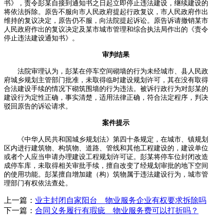
书》，责令彭某自接到通知书之日起立即停止违法建设，继续建设的
将依法拆除。原告不服向市人民政府提起行政复议，市人民政府作出
维持的复议决定，原告仍不服，向法院提起诉讼。原告诉请撤销某市
人民政府作出的复议决定及某市城市管理和综合执法局作出的《责令
停止违法建设通知书》。
审判结果
法院审理认为，彭某在停车空间砌墙的行为未经城市、县人民政
府城乡规划主管部门批准，未取得临时建设规划许可，其在没有取得
合法建设手续的情况下砌筑围墙的行为违法。被诉行政行为对彭某的
建设行为定性正确，事实清楚，适用法律正确，符合法定程序，判决
驳回原告的诉讼请求。
案件提示
《中华人民共和国城乡规划法》第四十条规定，在城市、镇规划
区内进行建筑物、构筑物、道路、管线和其他工程建设的，建设单位
或者个人应当申请办理建设工程规划许可证。彭某将停车位封闭改造
成停车库，未取得相关审批手续，擅自改变了经规划审批的地下空间
的使用功能。彭某擅自增加建（构）筑物属于违法建设行为，城市管
理部门有权依法查处。
上一篇：
业主封闭自家阳台 物业服务企业有权要求拆除吗
下一篇：
合同义务履行有瑕疵 物业服务费可以打折吗？