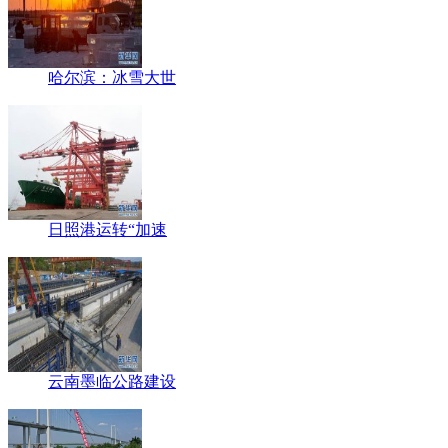
哈尔滨：冰雪大世
日照港运转“加速
云南墨临公路建设