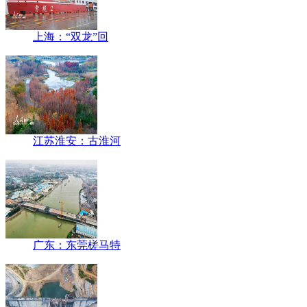
上海：“双龙”回
江苏淮安：古淮河
广东：东莞槎马特