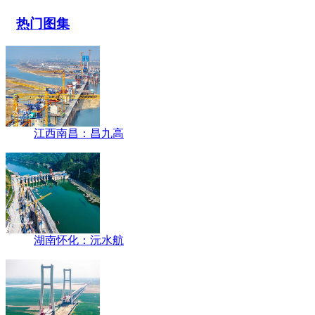
热门图集
江西南昌：昌九高
湖南怀化：沅水航