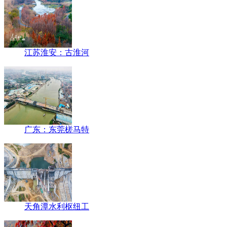
江苏淮安：古淮河
广东：东莞槎马特
天角潭水利枢纽工