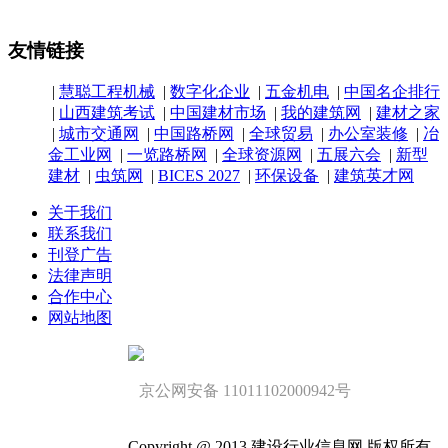
友情链接
|
慧聪工程机械
|
数字化企业
|
五金机电
|
中国名企排行
|
山西建筑考试
|
中国建材市场
|
我的建筑网
|
建材之家
|
城市交通网
|
中国路桥网
|
全球贸易
|
办公室装修
|
冶
金工业网
|
一览路桥网
|
全球资源网
|
五展六会
|
新型
建材
|
虫筑网
|
BICES 2027
|
环保设备
|
建筑英才网
关于我们
联系我们
刊登广告
法律声明
合作中心
网站地图
京公网安备 11011102000942号
Copyright @ 2013 建设行业信息网 版权所有