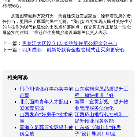
同交”，切实保障了购房人的合法权益，让他们感受到了实实在在的便
利与安心。
从蓝图擘画到万家灯火，为百姓筑就安居家园，诠释着政府的责
任担当，更回应了厚重的民生期盼。“我们始终将实现人民对美好生活
的向往作为现代化建设的出发点和落脚点，保交房工作正是这一理念
最坚实的注脚。”宿迁市住房城乡建设局相关负责人表示。
上一篇：
黑龙江大庆设立12345热线住房公积金分中心
下一篇：
四川成都：创新贷款资金监管模式让买房更安心
相关阅读:
用心用情做好事办实事解
山东实施房屋品质提升工
难事
程 加快推进『好
北京面向青年人才配租
新疆：宣贯新规 提升物
3300套房源
业管理服务法治化
山西发布“好房子”技术标
江西庐山推行包挂机制
准
提升物业服务效能
青海立足高原实际提升住
广东省《佛山市“好房
房品质
子”设计导则》印发