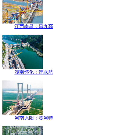
江西南昌：昌九高
湖南怀化：沅水航
河南原阳：黄河特