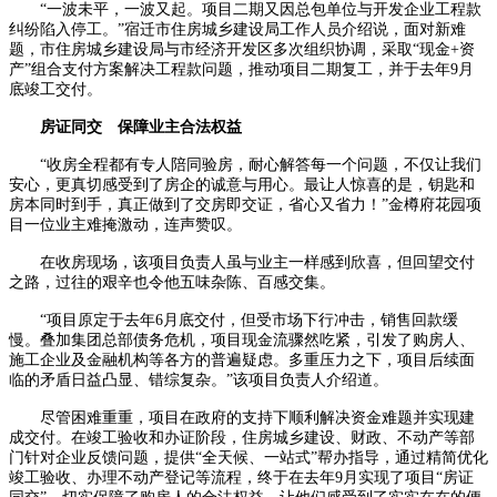
“一波未平，一波又起。项目二期又因总包单位与开发企业工程款
纠纷陷入停工。”宿迁市住房城乡建设局工作人员介绍说，面对新难
题，市住房城乡建设局与市经济开发区多次组织协调，采取“现金+资
产”组合支付方案解决工程款问题，推动项目二期复工，并于去年9月
底竣工交付。
房证同交 保障业主合法权益
“收房全程都有专人陪同验房，耐心解答每一个问题，不仅让我们
安心，更真切感受到了房企的诚意与用心。最让人惊喜的是，钥匙和
房本同时到手，真正做到了交房即交证，省心又省力！”金樽府花园项
目一位业主难掩激动，连声赞叹。
在收房现场，该项目负责人虽与业主一样感到欣喜，但回望交付
之路，过往的艰辛也令他五味杂陈、百感交集。
“项目原定于去年6月底交付，但受市场下行冲击，销售回款缓
慢。叠加集团总部债务危机，项目现金流骤然吃紧，引发了购房人、
施工企业及金融机构等各方的普遍疑虑。多重压力之下，项目后续面
临的矛盾日益凸显、错综复杂。”该项目负责人介绍道。
尽管困难重重，项目在政府的支持下顺利解决资金难题并实现建
成交付。在竣工验收和办证阶段，住房城乡建设、财政、不动产等部
门针对企业反馈问题，提供“全天候、一站式”帮办指导，通过精简优化
竣工验收、办理不动产登记等流程，终于在去年9月实现了项目“房证