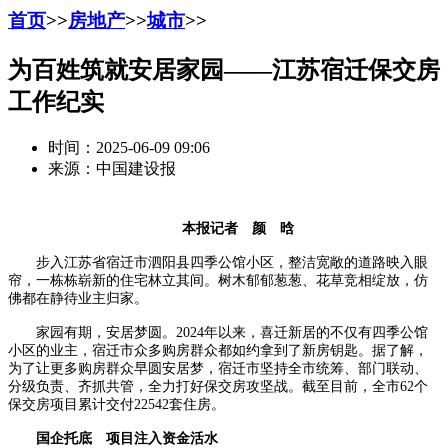
首页
>>
房地产
>>
城市
>>
为百姓筑就安居家园——江苏宿迁保交房
工作纪实
时间：2025-06-09 09:06
来源：中国建设报
本报记者 颜 晗
步入江苏省宿迁市泗阳县四季公馆小区，整洁宽敞的道路映入眼
帘，一栋栋崭新的住宅林立其间。树木郁郁葱葱、花草竞相绽放，仿
佛都在静待业主归家。
家园有期，安居梦圆。2024年以来，喜迁新居的不仅有四季公馆
小区的业主，宿迁市众多购房群众都如约拿到了新房钥匙。据了解，
为了让更多购房群众早圆安居梦，宿迁市坚持全市统筹、部门联动、
分级负责、齐抓共管，全力打好保交房攻坚战。截至目前，全市62个
保交房项目累计交付22542套住房。
国企托底 项目注入资金活水