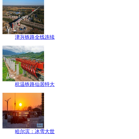
津兴铁路全线连续
杭温铁路仙居特大
哈尔滨：冰雪大世