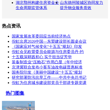
湖北鄂州构建住房资金全
山东德州陵城区协同发力
生命周期监管体系
提升物业服务质效
热点资讯
国家发展改革委回应当前经济热点
倪虹出席2026中国—东盟建设部长圆桌会议
《国家应对气候变化“十五五”规划》印发
倪虹会见欧盟委员会能源与住房委员丹·约
十五载深耕践初心 实干担当绽芳华
装备制造业“压舱石”作用凸显（年中经济
京津冀联合发布小客车油改电碳普惠标准
国务院印发《美丽中国建设“十五五”规划
研究部署防汛抗旱工作——中共中央总书记
倪虹为住房城乡建设部党员干部讲专题党课
热门图集