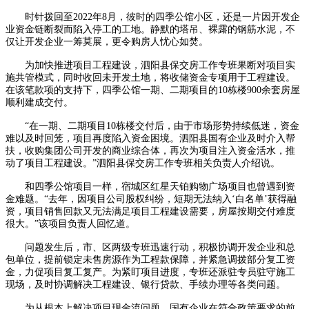
时针拨回至2022年8月，彼时的四季公馆小区，还是一片因开发企
业资金链断裂而陷入停工的工地。静默的塔吊、裸露的钢筋水泥，不
仅让开发企业一筹莫展，更令购房人忧心如焚。
为加快推进项目工程建设，泗阳县保交房工作专班果断对项目实
施共管模式，同时收回未开发土地，将收储资金专项用于工程建设。
在该笔款项的支持下，四季公馆一期、二期项目的10栋楼900余套房屋
顺利建成交付。
“在一期、二期项目10栋楼交付后，由于市场形势持续低迷，资金
难以及时回笼，项目再度陷入资金困境。泗阳县国有企业及时介入帮
扶，收购集团公司开发的商业综合体，再次为项目注入资金活水，推
动了项目工程建设。”泗阳县保交房工作专班相关负责人介绍说。
和四季公馆项目一样，宿城区红星天铂购物广场项目也曾遇到资
金难题。“去年，因项目公司股权纠纷，短期无法纳入‘白名单’获得融
资，项目销售回款又无法满足项目工程建设需要，房屋按期交付难度
很大。”该项目负责人回忆道。
问题发生后，市、区两级专班迅速行动，积极协调开发企业和总
包单位，提前锁定未售房源作为工程款保障，并紧急调拨部分复工资
金，力促项目复工复产。为紧盯项目进度，专班还派驻专员驻守施工
现场，及时协调解决工程建设、银行贷款、手续办理等各类问题。
为从根本上解决项目现金流问题，国有企业在符合政策要求的前