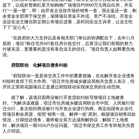
提下，以低价暂购红星天铂购物广场项目约9000万元商品住房，并实
行“一退一签”，即：由开发企业按市场价销售一套，国企返还一套，剩
余资金全部用于保交房，保障项目资金不外流、资产不冻结。开发企
业还在业主微信群定期公布项目进展，及时回应业主诉求，让业主吃
下了“定心丸”。
“在政府的大力支持以及各相关部门单位的协调配合下，去年11月
底前，项目7栋住宅共605套住房分批交付，总算没让我们前期的努力
付诸东流，更重要的是没有辜负业主的信任。”项目负责人如释重负地
说。
府院联动 化解项目债务纠纷
“府院联动一直是保交房工作中的重要措施，在化解开发企业债务
纠纷时发挥了巨大作用。”宿迁市住房城乡建设局相关负责人表示，经
开区正荣府花园项目正是通过府院联动实现保交房的生动范例。
据了解，该项目因商业银行开发贷款纠纷导致项目土地被查
封。“为解决该难题，宿迁市住房城乡建设局联合市中院、人民银行宿
迁分行，多次组织商业银行与开发企业进行协商。商定由国有企业代
管项目剩余房源，按照‘销售一批、解押一批’原则，根据项目销售回款
情况，分期偿还债务，最终银企双方达成和解协议，解除了土地查
封，解决项目一期1026户办证问题。”宿迁市保交房工作专班相关负责
人介绍说。