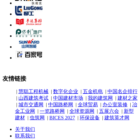
友情链接
|
慧聪工程机械
|
数字化企业
|
五金机电
|
中国名企排行
|
山西建筑考试
|
中国建材市场
|
我的建筑网
|
建材之家
|
城市交通网
|
中国路桥网
|
全球贸易
|
办公室装修
|
冶
金工业网
|
一览路桥网
|
全球资源网
|
五展六会
|
新型
建材
|
虫筑网
|
BICES 2027
|
环保设备
|
建筑英才网
关于我们
联系我们