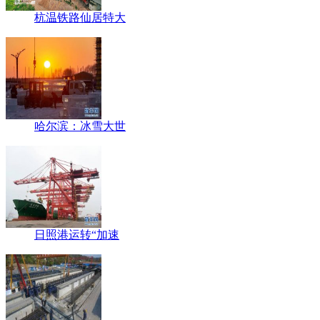
杭温铁路仙居特大
哈尔滨：冰雪大世
日照港运转“加速