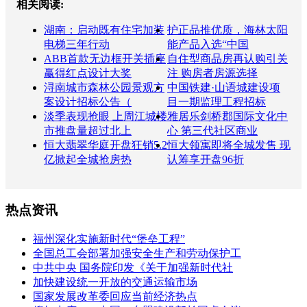
相关阅读:
湖南：启动既有住宅加装
护正品推优质，海林太阳
电梯三年行动
能产品入选“中国
ABB首款无边框开关插座
自住型商品房再认购引关
赢得红点设计大奖
注 购房者房源选择
浔南城市森林公园景观方
中国铁建·山语城建设项
案设计招标公告（
目一期监理工程招标
淡季表现抢眼 上周江城楼
雅居乐剑桥郡国际文化中
市推盘量超过北上
心 第三代社区商业
恒大翡翠华庭开盘狂销5.2
恒大领寓即将全城发售 现
亿掀起全城抢房热
认筹享开盘96折
热点资讯
福州深化实施新时代“堡垒工程”
全国总工会部署加强安全生产和劳动保护工
中共中央 国务院印发《关于加强新时代社
加快建设统一开放的交通运输市场
国家发展改革委回应当前经济热点