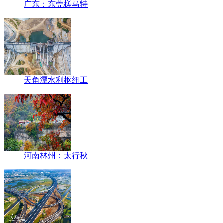
广东：东莞槎马特
天角潭水利枢纽工
河南林州：太行秋