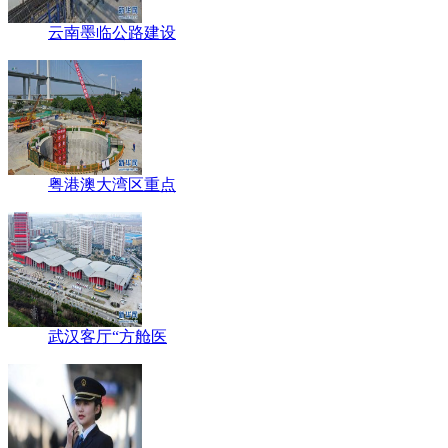
云南墨临公路建设
粤港澳大湾区重点
武汉客厅“方舱医