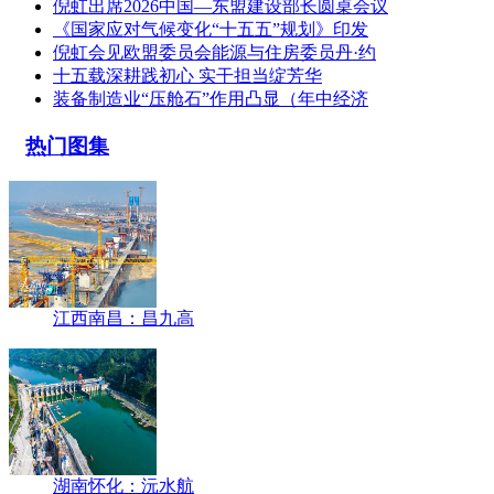
倪虹出席2026中国—东盟建设部长圆桌会议
《国家应对气候变化“十五五”规划》印发
倪虹会见欧盟委员会能源与住房委员丹·约
十五载深耕践初心 实干担当绽芳华
装备制造业“压舱石”作用凸显（年中经济
热门图集
江西南昌：昌九高
湖南怀化：沅水航