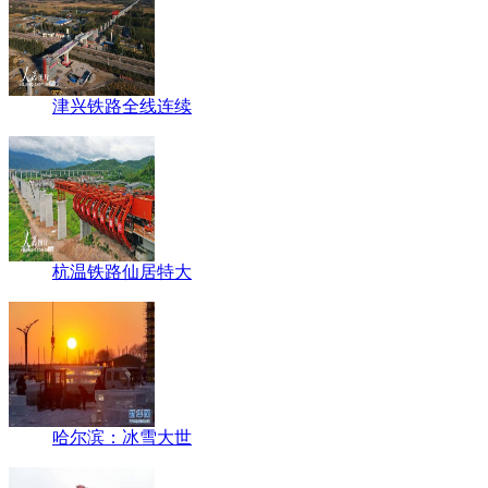
津兴铁路全线连续
杭温铁路仙居特大
哈尔滨：冰雪大世