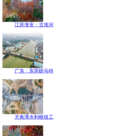
江苏淮安：古淮河
广东：东莞槎马特
天角潭水利枢纽工