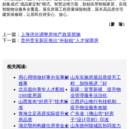
励集成式“成品家定制”模式。智慧运维方面，鼓励应用智能家居，实现
智能物业服务全覆盖。落实房屋工程质量保险制度，延长高品质住宅
建筑保修期，让居民住得安心、放心。
（廖 璇）
上一篇：
上海优化调整房地产政策措施
下一篇：
贵州贵安新区推出“补贴租”人才保障房
相关阅读:
用心用情做好事办实事解
山东实施房屋品质提升工
难事
程 加快推进『好
北京面向青年人才配租
新疆：宣贯新规 提升物
3300套房源
业管理服务法治化
山西发布“好房子”技术标
江西庐山推行包挂机制
准
提升物业服务效能
青海立足高原实际提升住
广东省《佛山市“好房
房品质
子”设计导则》印发
湖北鄂州构建住房资金全
山东德州陵城区协同发力