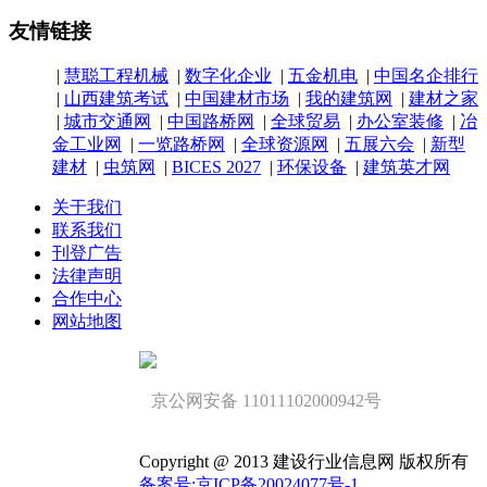
友情链接
|
慧聪工程机械
|
数字化企业
|
五金机电
|
中国名企排行
|
山西建筑考试
|
中国建材市场
|
我的建筑网
|
建材之家
|
城市交通网
|
中国路桥网
|
全球贸易
|
办公室装修
|
冶
金工业网
|
一览路桥网
|
全球资源网
|
五展六会
|
新型
建材
|
虫筑网
|
BICES 2027
|
环保设备
|
建筑英才网
关于我们
联系我们
刊登广告
法律声明
合作中心
网站地图
京公网安备 11011102000942号
Copyright @ 2013 建设行业信息网 版权所有
备案号:京ICP备20024077号-1