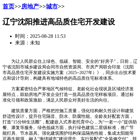
首页
>>
房地产
>>
城市
>>
辽宁沈阳推进高品质住宅开发建设
时间：2025-08-28 11:53
来源：未知
为让人民群众住上绿色、低碳、智能、安全的“好房子”，日前，辽
宁省沈阳市城乡建设局会同市自然资源局、市房产局联合印发《沈阳
市高品质住宅开发建设实施方案（2025~2027年）》，同步出台技术要
点和设计导则，构建具有地域特色的高品质住宅标准体系。
方案紧密结合严寒地区气候特征、老龄化社会现状及区域经济发
展特点，鼓励房地产开发企业打造一批高品质住宅样板项目。通过标
准化引领和政策激励，满足人民群众对美好生活的向往。
建筑质量方面，严格把控施工质量，强化结构耐久性设计和建筑
舒适性设计，提升住宅隔音、防水、防腐性能。全龄友好配套方面，
打造“15分钟生活圈”，配建嵌入式养老托育中心，为“一老一小”提供助
餐、康复等服务。绿色低碳方面，执行绿色建筑二星级标准，推广节
能灯具、节水器具。强化建筑围护结构保温隔热性能，集成太阳能等
可再生能源，融入“海绵城市”建设理念。实行装配式“全装修交付”，鼓