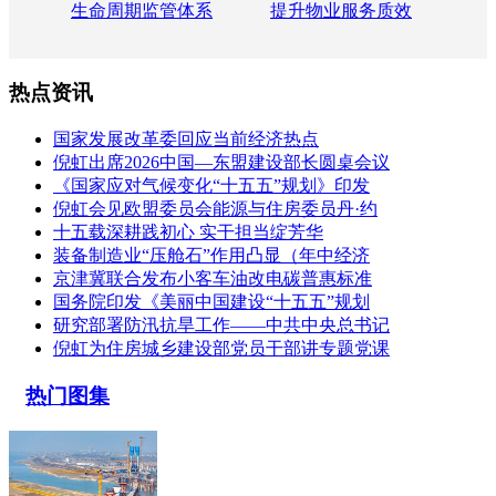
生命周期监管体系
提升物业服务质效
热点资讯
国家发展改革委回应当前经济热点
倪虹出席2026中国—东盟建设部长圆桌会议
《国家应对气候变化“十五五”规划》印发
倪虹会见欧盟委员会能源与住房委员丹·约
十五载深耕践初心 实干担当绽芳华
装备制造业“压舱石”作用凸显（年中经济
京津冀联合发布小客车油改电碳普惠标准
国务院印发《美丽中国建设“十五五”规划
研究部署防汛抗旱工作——中共中央总书记
倪虹为住房城乡建设部党员干部讲专题党课
热门图集