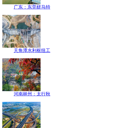
广东：东莞槎马特
天角潭水利枢纽工
河南林州：太行秋