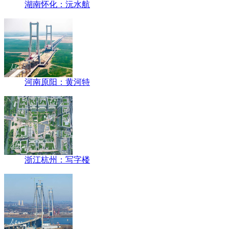
湖南怀化：沅水航
河南原阳：黄河特
浙江杭州：写字楼