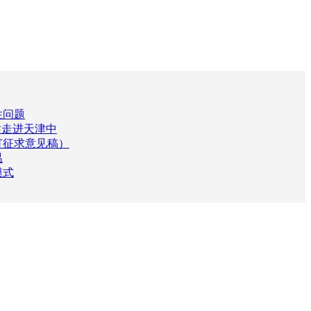
性问题
站走进天津中
订征求意见稿）
温
模式