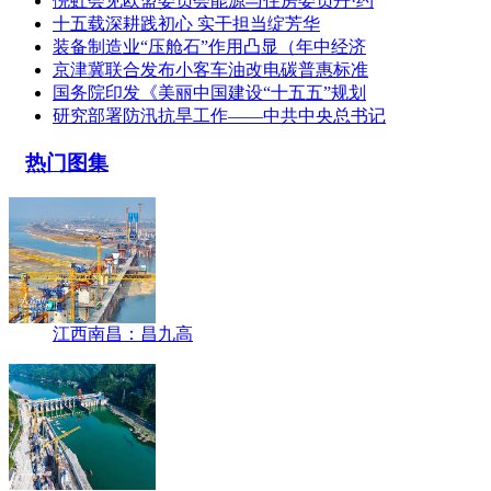
倪虹会见欧盟委员会能源与住房委员丹·约
十五载深耕践初心 实干担当绽芳华
装备制造业“压舱石”作用凸显（年中经济
京津冀联合发布小客车油改电碳普惠标准
国务院印发《美丽中国建设“十五五”规划
研究部署防汛抗旱工作——中共中央总书记
热门图集
江西南昌：昌九高