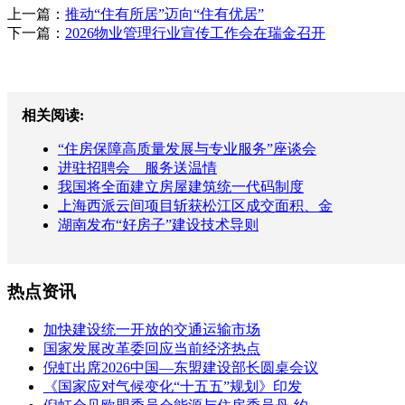
上一篇：
推动“住有所居”迈向“住有优居”
下一篇：
2026物业管理行业宣传工作会在瑞金召开
相关阅读:
“住房保障高质量发展与专业服务”座谈会
进驻招聘会 服务送温情
我国将全面建立房屋建筑统一代码制度
上海西派云间项目斩获松江区成交面积、金
湖南发布“好房子”建设技术导则
热点资讯
加快建设统一开放的交通运输市场
国家发展改革委回应当前经济热点
倪虹出席2026中国—东盟建设部长圆桌会议
《国家应对气候变化“十五五”规划》印发