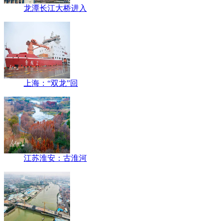
龙潭长江大桥进入
上海：“双龙”回
江苏淮安：古淮河