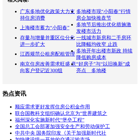
广东多地优化政策大力支
多地楼市现“小阳春”行情
持住房消费
房企加快推盘节
多地节后推出优化措施激
上海楼市蓄力“小阳春”
发楼市活力
存量与增量并重区位分化
一线城市新房和二手房环
进一步扩大
比降幅均收窄 止跌
多地开年出楼市新政 持续
江西规范公租房配租管理
降低购房成本
南京住房改善需求旺盛 意
“好房子”与“以旧换新”成
向客户登记近300组
亮点 多地楼
热点资讯
顺应需求更好发挥住房公积金作用
联合国教科文组织确认北京为“世界建筑之
福州深化实施新时代“堡垒工程”
全国总工会部署加强安全生产和劳动保护工
中共中央 国务院印发《关于加强新时代社
加快建设统一开放的交通运输市场