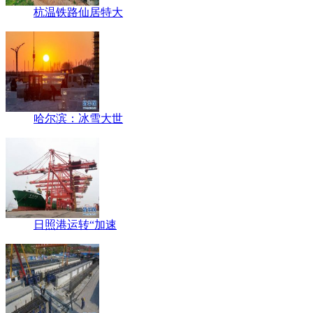
杭温铁路仙居特大
哈尔滨：冰雪大世
日照港运转“加速