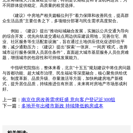
北京将继续大力发展租赁市场，特别是长期租赁和专业机构运营，为
不同群体提供稳定、高质量的租赁选择。
《建议》中房地产相关篇幅位列于“着力保障和改善民生，提高群
众生活品质”主要任务之下，多项细分部署与民生需求高度契合。
例如，《建议》提出“推动站城融合发展，实施以公共交通为导向
的综合开发，优先向轨道交通站点周边供应建设用地，完善住宅、商
业、社区服务等生活配套设施”，旨在通过土地供应优化促进职住平
衡，减少通勤压力；《建议》提出“探索‘一张床、一间房’模式，改善
城市运行服务保障人员居住条件”，直面超大城市基层服务人员住房难
题，增强城市的包容性和可持续发展能力。
中指研究院指出，整体来看，北京“十五五”规划建议中将住房问题
与首都功能、超大城市治理、民生福祉等深度融合，核心聚焦供给优
化、制度革新、品质升级、存量激活等方面，加快构建房地产新模
式，提升居住品质，持续推进住有所居，未来将对房地产市场形成利
好。
上一篇：
南京住房改善需求旺盛 意向客户登记近300组
下一篇：
多地开年出楼市新政 持续降低购房成本
相关阅读: