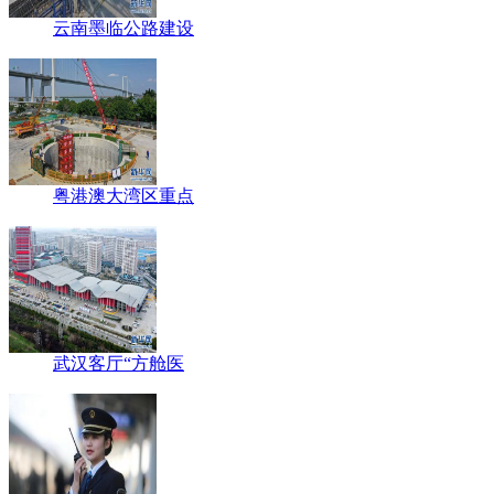
云南墨临公路建设
粤港澳大湾区重点
武汉客厅“方舱医