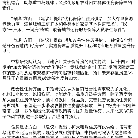
有机结合，既尊重市场规律，又强化政府在对困难群体住房保障中的
责任。
“保障”方面，《建议》提出“优化保障性住房供给，加大存量资源
盘活力度，满足城镇工薪群体和各类困难家庭基本住房需求”、“探
索‘一张床、一间房’模式，改善城市运行服务保障人员居住条件”。
“市场”方面，《建议》提出“增加改善性住房供给”、“建设安全舒
适绿色智慧的‘好房子’，实施房屋品质提升工程和物业服务质量提升行
动”。
中指研究院认为，《建议》关于保障房的相关提法，从“十四五”时
期的“加大供给”调整为“优化供给”，意味着北京“十五五”期间保障房工
作的重心将从追求规模扩张转向追求精准匹配，预计未来存量房屋(不
局限于存量商办用房)改建等力度将加大。
改善性住房方面，中指研究院认为当前改善性需求较为多元化，
包括以小换大、以旧换新、功能优化、品质升级等方面，除了适度增
加大面积住房供给外，预计好设计、优品质、完善配套设施的住房将
有所增加，有望进一步带动改善性住房需求释放；关于“好房子”的相关
部署，进一步体现出北京楼市政策将向提升质量转变，未来北京“好房
子”标准或将进一步规范，合理引导预期。
住房租赁方面，《建议》提出，扩大租赁住房有效供给，培育市
场化专业化运营机构，规范发展租赁市场。中指研究院认为这意味着